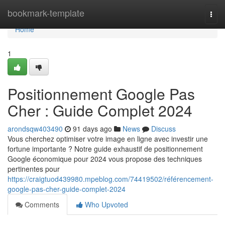
Home
bookmark-template
Togg
navi
Home
1
Positionnement Google Pas
Cher : Guide Complet 2024
arondsqw403490
91 days ago
News
Discuss
Vous cherchez optimiser votre image en ligne avec investir une
fortune importante ? Notre guide exhaustif de positionnement
Google économique pour 2024 vous propose des techniques
pertinentes pour
https://craigtuod439980.mpeblog.com/74419502/référencement-
google-pas-cher-guide-complet-2024
Comments
Who Upvoted