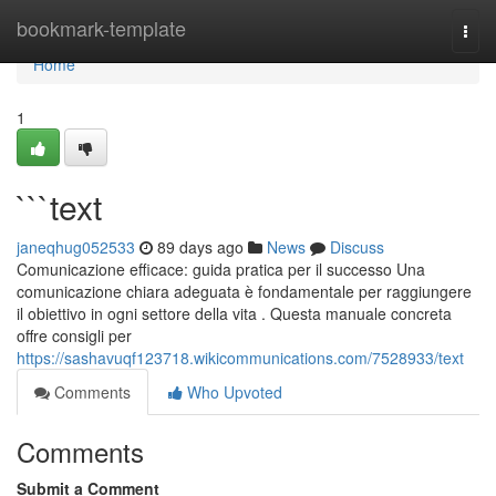
Home
bookmark-template
Togg
navi
Home
1
```text
janeqhug052533
89 days ago
News
Discuss
Comunicazione efficace: guida pratica per il successo Una
comunicazione chiara adeguata è fondamentale per raggiungere
il obiettivo in ogni settore della vita . Questa manuale concreta
offre consigli per
https://sashavuqf123718.wikicommunications.com/7528933/text
Comments
Who Upvoted
Comments
Submit a Comment