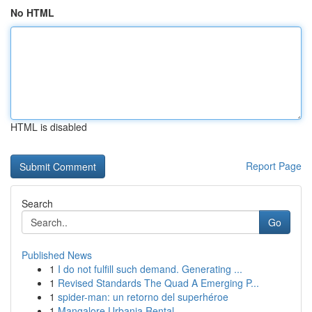
No HTML
HTML is disabled
Report Page
Search
Go
Published News
1
I do not fulfill such demand. Generating ...
1
Revised Standards The Quad A Emerging P...
1
spider-man: un retorno del superhéroe
1
Mangalore Urbania Rental