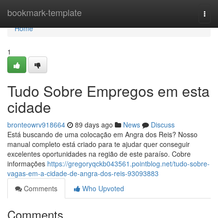
Home
bookmark-template
Togg
navi
Home
1
Tudo Sobre Empregos em esta
cidade
bronteowrv918664
89 days ago
News
Discuss
Está buscando de uma colocação em Angra dos Reis? Nosso
manual completo está criado para te ajudar quer conseguir
excelentes oportunidades na região de este paraíso. Cobre
informações
https://gregoryqckb043561.pointblog.net/tudo-sobre-
vagas-em-a-cidade-de-angra-dos-reis-93093883
Comments
Who Upvoted
Comments