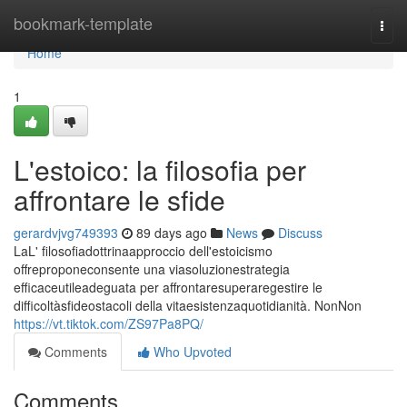
Home
bookmark-template
Togg
navi
Home
1
L'estoico: la filosofia per
affrontare le sfide
gerardvjvg749393
89 days ago
News
Discuss
LaL' filosofiadottrinaapproccio dell'estoicismo
offreproponeconsente una viasoluzionestrategia
efficaceutileadeguata per affrontaresuperaregestire le
difficoltàsfideostacoli della vitaesistenzaquotidianità. NonNon
https://vt.tiktok.com/ZS97Pa8PQ/
Comments
Who Upvoted
Comments