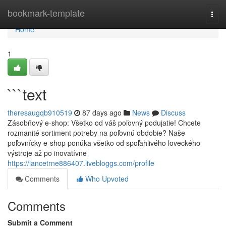
Home
bookmark-template
Togg
navi
Home
1
```text
theresaugqb910519
87 days ago
News
Discuss
Zásobňový e-shop: Všetko od váš poľovný podujatie! Chcete
rozmanité sortiment potreby na poľovnú obdobie? Naše
poľovnícky e-shop ponúka všetko od spoľahlivého loveckého
výstroje až po inovatívne
https://lancetrne886407.livebloggs.com/profile
Comments
Who Upvoted
Comments
Submit a Comment