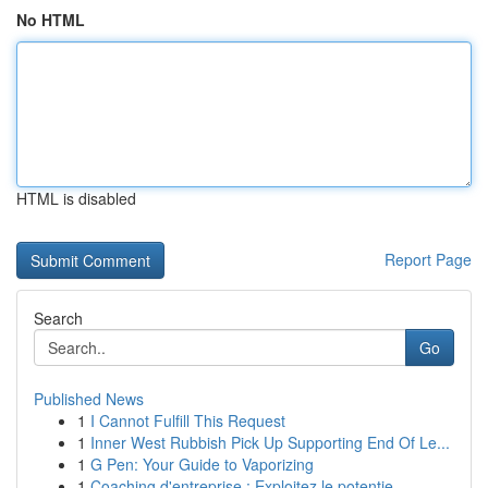
No HTML
HTML is disabled
Report Page
Search
Go
Published News
1
I Cannot Fulfill This Request
1
Inner West Rubbish Pick Up Supporting End Of Le...
1
G Pen: Your Guide to Vaporizing
1
Coaching d'entreprise : Exploitez le potentie...