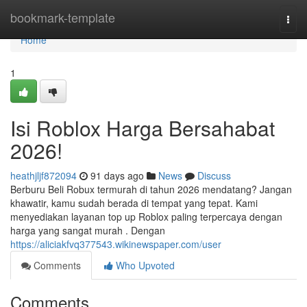
Home
bookmark-template
Togg
navi
Home
1
Isi Roblox Harga Bersahabat
2026!
heathjljf872094
91 days ago
News
Discuss
Berburu Beli Robux termurah di tahun 2026 mendatang? Jangan
khawatir, kamu sudah berada di tempat yang tepat. Kami
menyediakan layanan top up Roblox paling terpercaya dengan
harga yang sangat murah . Dengan
https://aliciakfvq377543.wikinewspaper.com/user
Comments
Who Upvoted
Comments