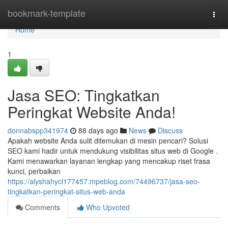
Home
bookmark-template
Togg
navi
Home
1
Jasa SEO: Tingkatkan
Peringkat Website Anda!
donnabspp341974
88 days ago
News
Discuss
Apakah website Anda sulit ditemukan di mesin pencari? Solusi
SEO kami hadir untuk mendukung visibilitas situs web di Google .
Kami menawarkan layanan lengkap yang mencakup riset frasa
kunci, perbaikan
https://alyshahycl177457.mpeblog.com/74496737/jasa-seo-
tingkatkan-peringkat-situs-web-anda
Comments
Who Upvoted