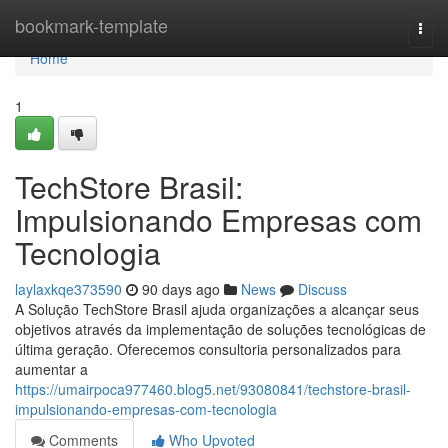
Home
bookmark-template
Togg
navi
Home
1
TechStore Brasil:
Impulsionando Empresas com
Tecnologia
laylaxkqe373590
90 days ago
News
Discuss
A Solução TechStore Brasil ajuda organizações a alcançar seus
objetivos através da implementação de soluções tecnológicas de
última geração. Oferecemos consultoria personalizados para
aumentar a
https://umairpoca977460.blog5.net/93080841/techstore-brasil-
impulsionando-empresas-com-tecnologia
Comments
Who Upvoted