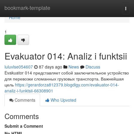
Home
bookmark-template
Togg
navi
Home
1
Evakuator 014: Analiz i funktsii
luluvlse054607
87 days ago
News
Discuss
Evakuator 014 представляет собой заключительное устройство
для перевозки сломанных грузовых транспорта. Важнейшая
цель
https://gerardorza812379.blogdigy.com/evakuator-014-
analiz-i-funktsii-66308901
Comments
Who Upvoted
Comments
Submit a Comment
No HTML