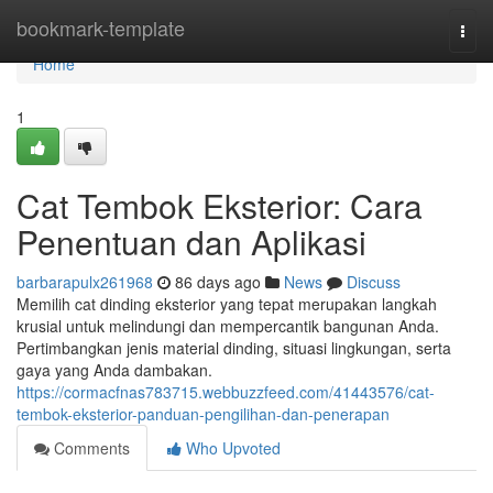
Home
bookmark-template
Togg
navi
Home
1
Cat Tembok Eksterior: Cara
Penentuan dan Aplikasi
barbarapulx261968
86 days ago
News
Discuss
Memilih cat dinding eksterior yang tepat merupakan langkah
krusial untuk melindungi dan mempercantik bangunan Anda.
Pertimbangkan jenis material dinding, situasi lingkungan, serta
gaya yang Anda dambakan.
https://cormacfnas783715.webbuzzfeed.com/41443576/cat-
tembok-eksterior-panduan-pengilihan-dan-penerapan
Comments
Who Upvoted