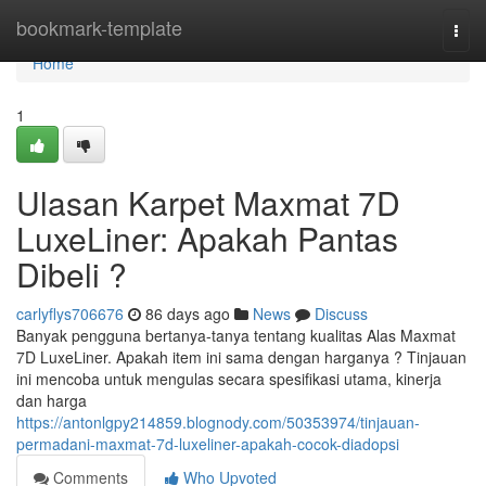
Home
bookmark-template
Togg
navi
Home
1
Ulasan Karpet Maxmat 7D
LuxeLiner: Apakah Pantas
Dibeli ?
carlyflys706676
86 days ago
News
Discuss
Banyak pengguna bertanya-tanya tentang kualitas Alas Maxmat
7D LuxeLiner. Apakah item ini sama dengan harganya ? Tinjauan
ini mencoba untuk mengulas secara spesifikasi utama, kinerja
dan harga
https://antonlgpy214859.blognody.com/50353974/tinjauan-
permadani-maxmat-7d-luxeliner-apakah-cocok-diadopsi
Comments
Who Upvoted