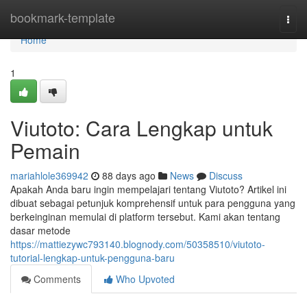
Home
bookmark-template
Togg
navi
Home
1
Viutoto: Cara Lengkap untuk
Pemain
mariahlole369942
88 days ago
News
Discuss
Apakah Anda baru ingin mempelajari tentang Viutoto? Artikel ini
dibuat sebagai petunjuk komprehensif untuk para pengguna yang
berkeinginan memulai di platform tersebut. Kami akan tentang
dasar metode
https://mattiezywc793140.blognody.com/50358510/viutoto-
tutorial-lengkap-untuk-pengguna-baru
Comments
Who Upvoted