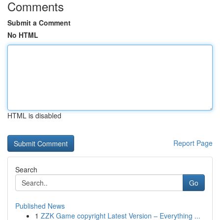
Comments
Submit a Comment
No HTML
HTML is disabled
Report Page
Search
Go
Published News
1
ZZK Game copyright Latest Version – Everything ...