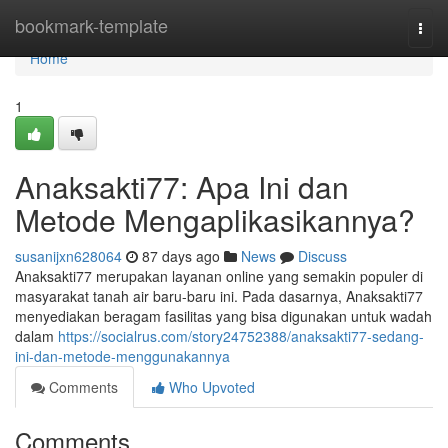
Home
bookmark-template
Togg
navi
Home
1
Anaksakti77: Apa Ini dan
Metode Mengaplikasikannya?
susanijxn628064
87 days ago
News
Discuss
Anaksakti77 merupakan layanan online yang semakin populer di
masyarakat tanah air baru-baru ini. Pada dasarnya, Anaksakti77
menyediakan beragam fasilitas yang bisa digunakan untuk wadah
dalam
https://socialrus.com/story24752388/anaksakti77-sedang-
ini-dan-metode-menggunakannya
Comments
Who Upvoted
Comments