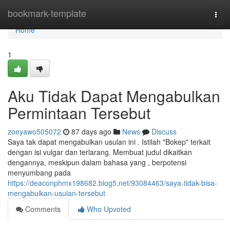
Home
bookmark-template
Togg
navi
Home
1
Aku Tidak Dapat Mengabulkan
Permintaan Tersebut
zoeyawo505072
87 days ago
News
Discuss
Saya tak dapat mengabulkan usulan ini . Istilah "Bokep" terkait
dengan isi vulgar dan terlarang. Membuat judul dikaitkan
dengannya, meskipun dalam bahasa yang , berpotensi
menyumbang pada
https://deaconphmx198682.blog5.net/93084463/saya-tidak-bisa-
mengabulkan-usulan-tersebut
Comments
Who Upvoted