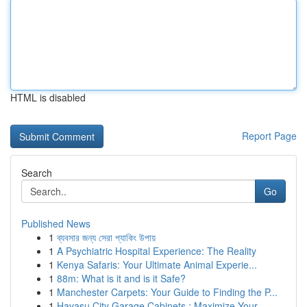
HTML is disabled
Report Page
Search
Go
Published News
1
ব্যবসার জন্য সেরা প্যাকিং উপায়
1
A Psychiatric Hospital Experience: The Reality
1
Kenya Safaris: Your Ultimate Animal Experie...
1
88m: What is it and is it Safe?
1
Manchester Carpets: Your Guide to Finding the P...
1
Havasu City Garage Cabinets : Maximize Your...