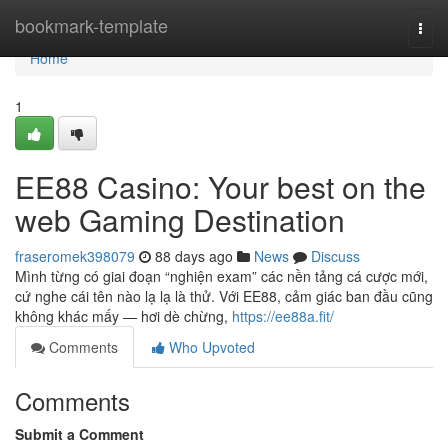
Home
bookmark-template
Togg
navi
Home
1
EE88 Casino: Your best on the
web Gaming Destination
fraseromek398079
88 days ago
News
Discuss
Mình từng có giai đoạn “nghiện exam” các nền tảng cá cược mới,
cứ nghe cái tên nào lạ lạ là thử. Với EE88, cảm giác ban đầu cũng
không khác mấy — hơi dè chừng,
https://ee88a.fit/
Comments
Who Upvoted
Comments
Submit a Comment