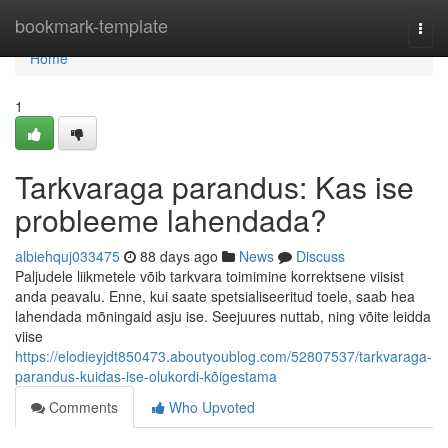
Home
bookmark-template
Togg
navi
Home
1
Tarkvaraga parandus: Kas ise
probleeme lahendada?
albiehquj033475
88 days ago
News
Discuss
Paljudele liikmetele võib tarkvara toimimine korrektsene viisist
anda peavalu. Enne, kui saate spetsialiseeritud toele, saab hea
lahendada mõningaid asju ise. Seejuures nuttab, ning võite leidda
viise
https://elodieyjdt850473.aboutyoublog.com/52807537/tarkvaraga-
parandus-kuidas-ise-olukordi-kõigestama
Comments
Who Upvoted