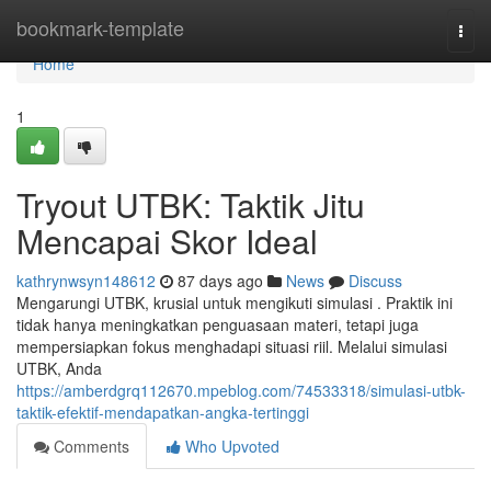
Home
bookmark-template
Togg
navi
Home
1
Tryout UTBK: Taktik Jitu
Mencapai Skor Ideal
kathrynwsyn148612
87 days ago
News
Discuss
Mengarungi UTBK, krusial untuk mengikuti simulasi . Praktik ini
tidak hanya meningkatkan penguasaan materi, tetapi juga
mempersiapkan fokus menghadapi situasi riil. Melalui simulasi
UTBK, Anda
https://amberdgrq112670.mpeblog.com/74533318/simulasi-utbk-
taktik-efektif-mendapatkan-angka-tertinggi
Comments
Who Upvoted