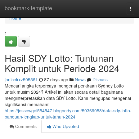
Home
bookmark-template
Togg
navi
Home
1
Hasil SDY Lotto: Tuntunan
Komplit untuk Periode 2024
janicelrxz505561
87 days ago
News
Discuss
Mencari angka terpercaya mengenai perkiraan Sydney Lotto
untuk musim 2024? Artikel ini akan secara detail bagaimana
menginterpretasikan data SDY Lotto. Kami mengupas mengenai
signifikansi memahami
https://jessewgel554547.blognody.com/50369058/data-sdy-lotto-
panduan-lengkap-untuk-tahun-2024
Comments
Who Upvoted