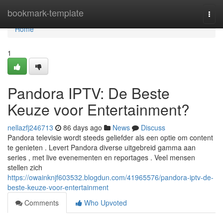
Home
bookmark-template
Togg
navi
Home
1
Pandora IPTV: De Beste
Keuze voor Entertainment?
nellazfj246713
86 days ago
News
Discuss
Pandora televisie wordt steeds geliefder als een optie om content
te genieten . Levert Pandora diverse uitgebreid gamma aan
series , met live evenementen en reportages . Veel mensen
stellen zich
https://owainknjf603532.blogdun.com/41965576/pandora-iptv-de-
beste-keuze-voor-entertainment
Comments
Who Upvoted