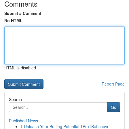
Comments
Submit a Comment
No HTML
HTML is disabled
Report Page
Search
Go
Published News
1
Unleash Your Betting Potential 1Pra1Bet copyri...