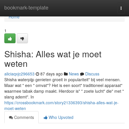
Home
bookmark-template
Togg
navi
Home
1
Shisha: Alles wat je moet
weten
aliciaqxjc296653
87 days ago
News
Discuss
Shisha waterpijp genieten groeit in populariteit" bij veel mensen.
Maar wat " een " omvat"? Het is een soort" traditioneel apparaat"
waarmee tabak damp maakt. Hierdoor is" " zoete lucht" die" met "
slang ademt". In
https://crossbookmark.com/story21336393/shisha-alles-wat-je-
moet-weten
Comments
Who Upvoted