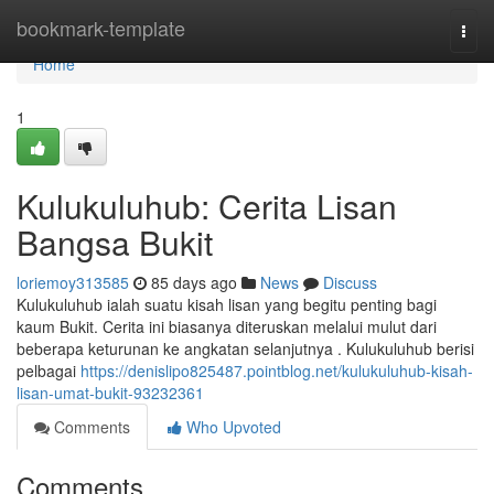
Home
bookmark-template
Togg
navi
Home
1
Kulukuluhub: Cerita Lisan
Bangsa Bukit
loriemoy313585
85 days ago
News
Discuss
Kulukuluhub ialah suatu kisah lisan yang begitu penting bagi
kaum Bukit. Cerita ini biasanya diteruskan melalui mulut dari
beberapa keturunan ke angkatan selanjutnya . Kulukuluhub berisi
pelbagai
https://denislipo825487.pointblog.net/kulukuluhub-kisah-
lisan-umat-bukit-93232361
Comments
Who Upvoted
Comments