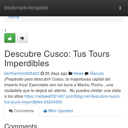
Home
bookmark-template
Togg
navi
Home
1
Descubre Cusco: Tus Tours
Imperdibles
berthamlxm605422
85 days ago
News
Discuss
¡Prepárate para descubrir Cusco, la majestuosa capital del
Imperio Inca! Esenciales son los tours a Machu Picchu , una
ciudadela que te dejará sin aliento . No puedes olvidar una visita
a los sitios
https://nellqwaf301687.pointblog.net/descubre-cusco-
tus-tours-imperdibles-93234560
Comments
Who Upvoted
Comments