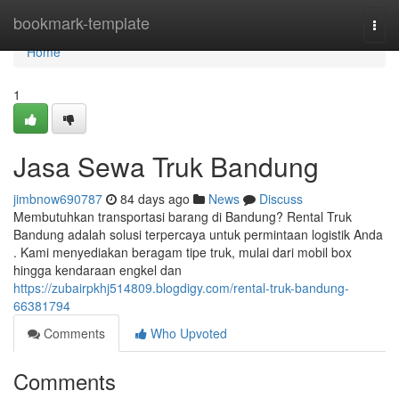
Home
bookmark-template
Togg
navi
Home
1
Jasa Sewa Truk Bandung
jimbnow690787
84 days ago
News
Discuss
Membutuhkan transportasi barang di Bandung? Rental Truk
Bandung adalah solusi terpercaya untuk permintaan logistik Anda
. Kami menyediakan beragam tipe truk, mulai dari mobil box
hingga kendaraan engkel dan
https://zubairpkhj514809.blogdigy.com/rental-truk-bandung-
66381794
Comments
Who Upvoted
Comments