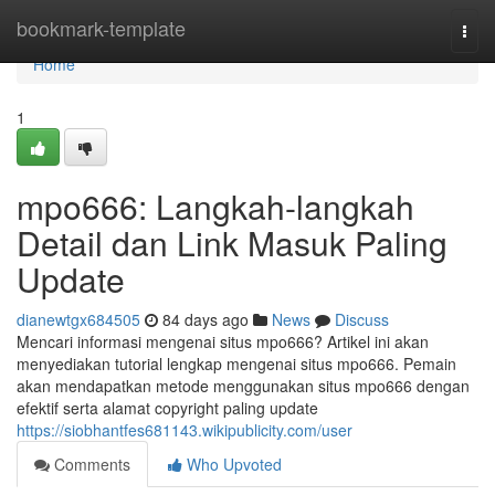
Home
bookmark-template
Togg
navi
Home
1
mpo666: Langkah-langkah
Detail dan Link Masuk Paling
Update
dianewtgx684505
84 days ago
News
Discuss
Mencari informasi mengenai situs mpo666? Artikel ini akan
menyediakan tutorial lengkap mengenai situs mpo666. Pemain
akan mendapatkan metode menggunakan situs mpo666 dengan
efektif serta alamat copyright paling update
https://siobhantfes681143.wikipublicity.com/user
Comments
Who Upvoted