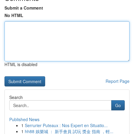
Submit a Comment
No HTML
HTML is disabled
Report Page
Search
Go
Published News
1
Serrurier Puteaux : Nos Expert en Situatio...
1
hh88 娛樂城 ： 新手會員 試玩 獎金 指南 ，輕...