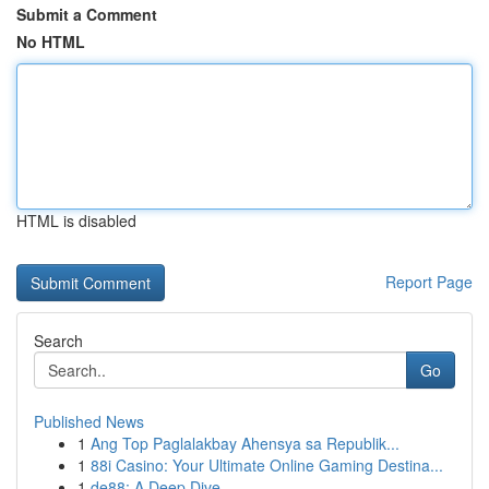
Submit a Comment
No HTML
HTML is disabled
Report Page
Search
Go
Published News
1
Ang Top Paglalakbay Ahensya sa Republik...
1
88i Casino: Your Ultimate Online Gaming Destina...
1
de88: A Deep Dive