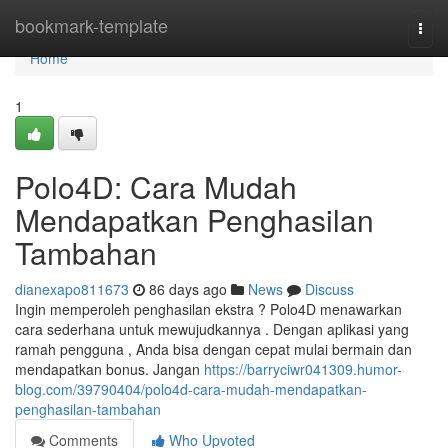
Home
bookmark-template
Togg
navi
Home
1
Polo4D: Cara Mudah
Mendapatkan Penghasilan
Tambahan
dianexapo811673
86 days ago
News
Discuss
Ingin memperoleh penghasilan ekstra ? Polo4D menawarkan
cara sederhana untuk mewujudkannya . Dengan aplikasi yang
ramah pengguna , Anda bisa dengan cepat mulai bermain dan
mendapatkan bonus. Jangan
https://barryciwr041309.humor-
blog.com/39790404/polo4d-cara-mudah-mendapatkan-
penghasilan-tambahan
Comments
Who Upvoted