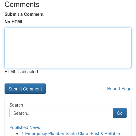
Comments
Submit a Comment
No HTML
HTML is disabled
Report Page
Search
Go
Published News
1
Emergency Plumber Santa Clara: Fast & Reliable ...