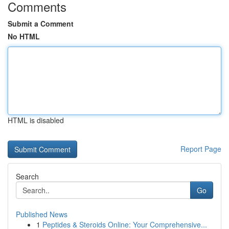
Comments
Submit a Comment
No HTML
HTML is disabled
Report Page
Search
Go
Published News
1
Peptides & Steroids Online: Your Comprehensive...