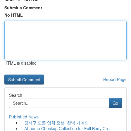
Submit a Comment
No HTML
HTML is disabled
Report Page
Search
Go
Published News
1
강서구 모든 업체 정보: 완벽 가이드
1
At-home Checkup Collection for Full Body Ch...