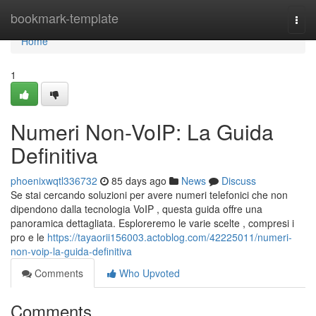
Home
bookmark-template
Togg
navi
Home
1
Numeri Non-VoIP: La Guida
Definitiva
phoenixwqtl336732
85 days ago
News
Discuss
Se stai cercando soluzioni per avere numeri telefonici che non
dipendono dalla tecnologia VoIP , questa guida offre una
panoramica dettagliata. Esploreremo le varie scelte , compresi i
pro e le
https://tayaorii156003.actoblog.com/42225011/numeri-
non-voip-la-guida-definitiva
Comments
Who Upvoted
Comments