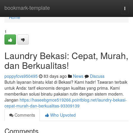
Home
bookmark-template
Togg
navi
Home
1
Laundry Bekasi: Cepat, Murah,
dan Berkualitas!
poppyfcvs950495
83 days ago
News
Discuss
Butuh layanan binatu kilat di Bekasi? Kami hadir! Tawaran terbaik
untuk Anda: tarif ekonomis dengan kualitas yang prima. Kami
memberikan solusi binatu pakaian rutin dengan sistem modern.
Jangan
https://haseebgmce519266.pointblog.net/laundry-bekasi-
cepat-murah-dan-berkualitas-93309139
Comments
Who Upvoted
Comments