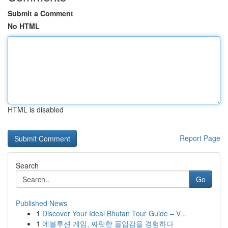
Submit a Comment
No HTML
HTML is disabled
Report Page
Search
Go
Published News
1
Discover Your Ideal Bhutan Tour Guide – V...
1
에볼루션 게임, 짜릿한 몰입감을 경험하다