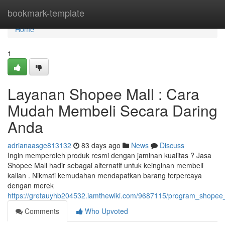
Home
bookmark-template
Home
1
Layanan Shopee Mall : Cara
Mudah Membeli Secara Daring
Anda
adrianaasge813132
83 days ago
News
Discuss
Ingin memperoleh produk resmi dengan jaminan kualitas ? Jasa
Shopee Mall hadir sebagai alternatif untuk keinginan membeli
kalian . Nikmati kemudahan mendapatkan barang terpercaya
dengan merek
https://gretauyhb204532.iamthewiki.com/9687115/program_shopee
Comments
Who Upvoted