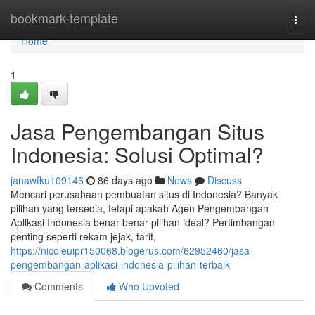
Home
bookmark-template
Togg
navi
Home
1
Jasa Pengembangan Situs
Indonesia: Solusi Optimal?
janawfku109146
86 days ago
News
Discuss
Mencari perusahaan pembuatan situs di Indonesia? Banyak
pilihan yang tersedia, tetapi apakah Agen Pengembangan
Aplikasi Indonesia benar-benar pilihan ideal? Pertimbangan
penting seperti rekam jejak, tarif,
https://nicoleuipr150068.blogerus.com/62952460/jasa-
pengembangan-aplikasi-indonesia-pilihan-terbaik
Comments
Who Upvoted