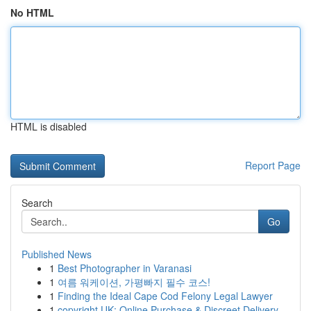
No HTML
HTML is disabled
Report Page
Search
Go
Published News
1
Best Photographer in Varanasi
1
여름 워케이션, 가평빠지 필수 코스!
1
Finding the Ideal Cape Cod Felony Legal Lawyer
1
copyright UK: Online Purchase & Discreet Delivery