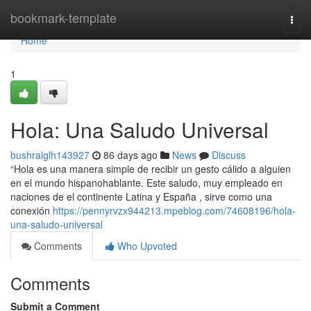
Home
bookmark-template
Togg
navi
Home
1
Hola: Una Saludo Universal
bushralglh143927
86 days ago
News
Discuss
“Hola es una manera simple de recibir un gesto cálido a alguien
en el mundo hispanohablante. Este saludo, muy empleado en
naciones de el continente Latina y España , sirve como una
conexión
https://pennyrvzx944213.mpeblog.com/74608196/hola-
una-saludo-universal
Comments
Who Upvoted
Comments
Submit a Comment