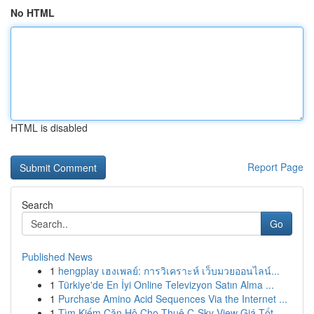
No HTML
HTML is disabled
Report Page
Search
Go
Published News
1
hengplay เฮงเพลย์: การวิเคราะห์ เว็บมวยออนไลน์...
1
Türkiye'de En İyi Online Televizyon Satın Alma ...
1
Purchase Amino Acid Sequences Via the Internet ...
1
Tìm Kiếm Căn Hộ Cho Thuê C-Sky View Giá Tốt