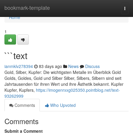
Home
bookmark-template
Togg
navi
Home
1
```text
ianmklv278394
83 days ago
News
Discuss
Gold, Silber, Kupfer: Die wichtigsten Metalle im Überblick Gold
Golds, Goldes, Gold und Silber Silber, Silbers, Silbern sind seit
Jahrtausenden für ihren Wert und ihre Ästhetik bekannt. Kupfer
Kupfer, Kupfers,
https://imogenrxxg025350.pointblog.net/text-
93262999
Comments
Who Upvoted
Comments
Submit a Comment