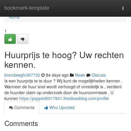
Home
bookmark-template
Togg
navi
Home
1
Huurprijs te hoog? Uw rechten
kennen.
brendawgfx367732
84 days ago
News
Discuss
Is een huurprijs te te duur ? Wij kunt de mogelijkheden kennen .
Wanneer de huur snel wordt verhoogd of onredelijk is , verdient
de huurder claim op onderzoek door de huurcommissie . U
kunnen
https://poppieiltl317601.theideasblog.com/profile
Comments
Who Upvoted
Comments