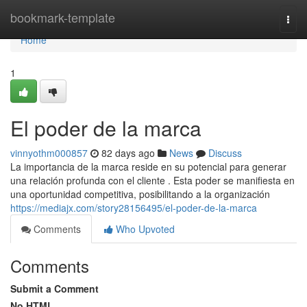
Home
bookmark-template
Togg
navi
Home
1
El poder de la marca
vinnyothm000857
82 days ago
News
Discuss
La importancia de la marca reside en su potencial para generar
una relación profunda con el cliente . Esta poder se manifiesta en
una oportunidad competitiva, posibilitando a la organización
https://mediajx.com/story28156495/el-poder-de-la-marca
Comments
Who Upvoted
Comments
Submit a Comment
No HTML