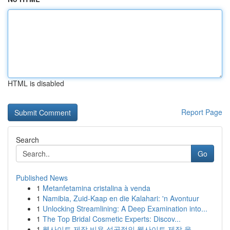
HTML is disabled
Report Page
Search
Go
Published News
1
Metanfetamina cristalina à venda
1
Namibia, Zuid-Kaap en die Kalahari: 'n Avontuur
1
Unlocking Streamlining: A Deep Examination into...
1
The Top Bridal Cosmetic Experts: Discov...
1
웹사이트 제작 비용 성공적인 웹사이트 제작 을...