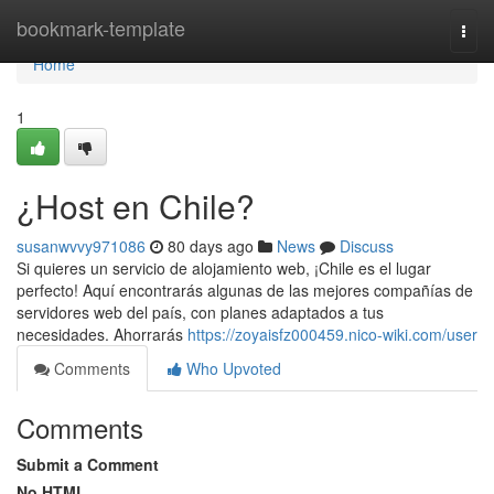
Home
bookmark-template
Togg
navi
Home
1
¿Host en Chile?
susanwvvy971086
80 days ago
News
Discuss
Si quieres un servicio de alojamiento web, ¡Chile es el lugar
perfecto! Aquí encontrarás algunas de las mejores compañías de
servidores web del país, con planes adaptados a tus
necesidades. Ahorrarás
https://zoyaisfz000459.nico-wiki.com/user
Comments
Who Upvoted
Comments
Submit a Comment
No HTML