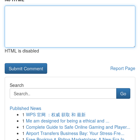
HTML is disabled
Report Page
Search
Go
Published News
1
WPS 官网 ：权威 获取 和 最新
1
Me am designed for being a ethical and ...
1
Complete Guide to Safe Online Gaming and Player...
1
Airport Transfers Business Bay: Your Stress-Fre...
1
Free Booking & Riding Marketplace: A New Era fo...