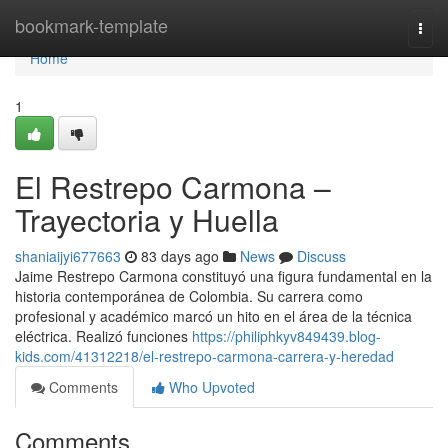
Home
bookmark-template
Togg
navi
Home
1
El Restrepo Carmona –
Trayectoria y Huella
shaniaijyi677663
83 days ago
News
Discuss
Jaime Restrepo Carmona constituyó una figura fundamental en la
historia contemporánea de Colombia. Su carrera como
profesional y académico marcó un hito en el área de la técnica
eléctrica. Realizó funciones
https://philiphkyv849439.blog-
kids.com/41312218/el-restrepo-carmona-carrera-y-heredad
Comments
Who Upvoted
Comments