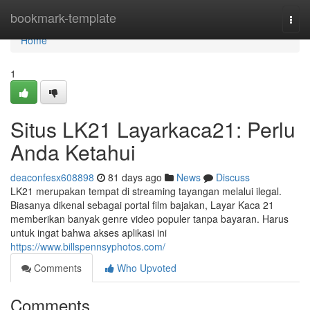
Home
bookmark-template
Togg
navi
Home
1
Situs LK21 Layarkaca21: Perlu
Anda Ketahui
deaconfesx608898
81 days ago
News
Discuss
LK21 merupakan tempat di streaming tayangan melalui ilegal.
Biasanya dikenal sebagai portal film bajakan, Layar Kaca 21
memberikan banyak genre video populer tanpa bayaran. Harus
untuk ingat bahwa akses aplikasi ini
https://www.billspennsyphotos.com/
Comments
Who Upvoted
Comments