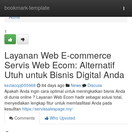
Home
bookmark-template
Togg
navi
Home
1
Layanan Web E-commerce
Servis Web Ecom: Alternatif
Utuh untuk Bisnis Digital Anda
keziaccpj055968
84 days ago
News
Discuss
Apakah Anda ingin cara optimal untuk meningkatkan bisnis Anda
di dunia online ? Layanan Web Ecom hadir sebagai solusi total,
menyediakan lengkap fitur untuk memfasilitasi Anda pada
kesulitan
https://servissalespage.my/
Comments
Who Upvoted