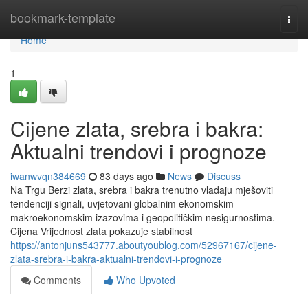
Home
bookmark-template
Togg
navi
Home
1
Cijene zlata, srebra i bakra:
Aktualni trendovi i prognoze
iwanwvqn384669
83 days ago
News
Discuss
Na Trgu Berzi zlata, srebra i bakra trenutno vladaju mješoviti
tendenciji signali, uvjetovani globalnim ekonomskim
makroekonomskim izazovima i geopolitičkim nesigurnostima.
Cijena Vrijednost zlata pokazuje stabilnost
https://antonjuns543777.aboutyoublog.com/52967167/cijene-
zlata-srebra-i-bakra-aktualni-trendovi-i-prognoze
Comments
Who Upvoted