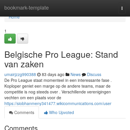
Home
bookmark-template
Togg
navi
Home
1
Belgische Pro League: Stand
van zaken
umairjzzg990388
83 days ago
News
Discuss
De Pro League staat momenteel in een interessante fase .
Koploper geniet een marge op de andere teams, maar de
competitie is nog steeds over . Verschillende verenigingen
vechten om een plaats voor de
https://siobhanmeny341477.wikicommunications.com/user
Comments
Who Upvoted
Comments