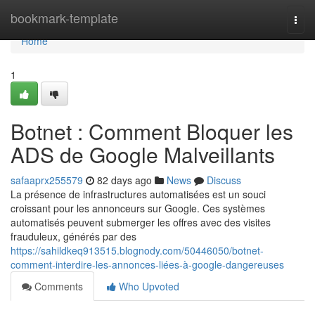
Home
bookmark-template
Togg
navi
Home
1
Botnet : Comment Bloquer les
ADS de Google Malveillants
safaaprx255579
82 days ago
News
Discuss
La présence de infrastructures automatisées est un souci
croissant pour les annonceurs sur Google. Ces systèmes
automatisés peuvent submerger les offres avec des visites
frauduleux, générés par des
https://sahildkeq913515.blognody.com/50446050/botnet-
comment-interdire-les-annonces-liées-à-google-dangereuses
Comments
Who Upvoted