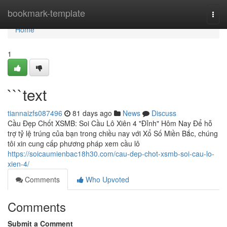
Home
bookmark-template
Togg
navi
Home
1
```text
tiannaizfs087496
81 days ago
News
Discuss
Cầu Đẹp Chốt XSMB: Soi Cầu Lô Xiên 4 "Đỉnh" Hôm Nay Để hỗ
trợ tỷ lệ trúng của bạn trong chiều nay với Xổ Số Miền Bắc, chúng
tôi xin cung cấp phương pháp xem cầu lô
https://soicaumienbac18h30.com/cau-dep-chot-xsmb-soi-cau-lo-
xien-4/
Comments
Who Upvoted
Comments
Submit a Comment