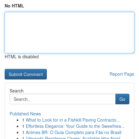
No HTML
HTML is disabled
Report Page
Search
Go
Published News
1
What to Look for in a Fishkill Paving Contracto...
1
Effortless Elegance: Your Guide to the Sweethea...
1
Animes BR: O Guia Completo para Fãs no Brasil
1
{Veranda Residence Cipete: Available Hire Now!