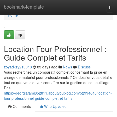
Home
bookmark-template
Togg
navi
Home
1
Location Four Professionnel :
Guide Complet et Tarifs
zoyadkzy213340
83 days ago
News
Discuss
Vous recherchez un comparatif complet concernant la prise en
charge de matériel pour professionnels ? Ce dossier vous détaille
tout ce que vous devez connaître sur la gestion de son outillage .
Des
https://georgiafami852811.aboutyoublog.com/52994648/location-
four-professionnel-guide-complet-et-tarifs
Comments
Who Upvoted