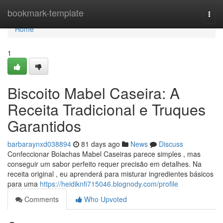
Home
bookmark-template
Togg
navi
Home
1
Biscoito Mabel Caseira: A
Receita Tradicional e Truques
Garantidos
barbaraynxd038894
81 days ago
News
Discuss
Confeccionar Bolachas Mabel Caseiras parece simples , mas
conseguir um sabor perfeito requer precisão em detalhes. Na
receita original , eu aprenderá para misturar ingredientes básicos
para uma
https://heidiknfi715046.blognody.com/profile
Comments
Who Upvoted