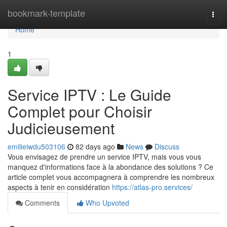
Home
bookmark-template
Togg
navi
Home
1
Service IPTV : Le Guide
Complet pour Choisir
Judicieusement
emilieiwdu503106
82 days ago
News
Discuss
Vous envisagez de prendre un service IPTV, mais vous vous
manquez d'informations face à la abondance des solutions ? Ce
article complet vous accompagnera à comprendre les nombreux
aspects à tenir en considération
https://atlas-pro.services/
Comments
Who Upvoted